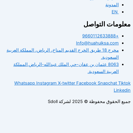
المدونة
EN
لومات التواصل
+9660112633888
Info@huahuiksa.com
مخرج 18 طريق الخرج القديم المناخ، الرياض، المملكة العربية
السعودية.
8063 عثمان بن عفان-حي الملك عبدالله-الرياض,المملكة
العربية السعودية.
Whatsapp
Instagram
X-twitter
Facebook
Snapchat
Tik
Linke
الحقوق محفوظة © 2025 لشركة Sdoll